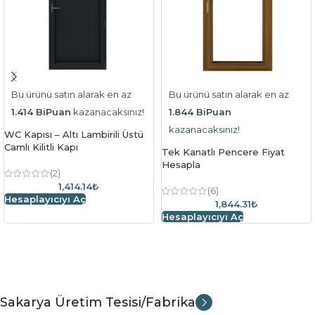
Bu ürünü satın alarak en az
Bu ürünü satın alarak en az
1.414 BiPuan
kazanacaksınız!
1.844 BiPuan
kazanacaksınız!
WC Kapısı – Altı Lambirili Üstü
Camlı Kilitli Kapı
Tek Kanatlı Pencere Fiyat
Hesapla
(2)
1,414.14₺
(6)
Hesaplayıcıyı Aç
1,844.31₺
Hesaplayıcıyı Aç
Sakarya Üretim Tesisi/Fabrika