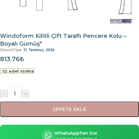
Windoform Kilitli Çift Taraflı Pencere Kolu –
Boyalı Gümüş*
Güncel Fiyat:
21 Temmuz, 2026
813.76
₺
52 adet stokta
-
+
SEPETE EKLE
WhatsApp’tan Sor
Ürünle ilgili hızlı destek al