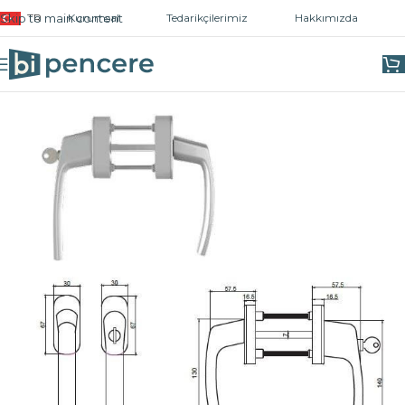
Skip to main content
TR
Kurumsal
Tedarikçilerimiz
Hakkımızda
Ana Sayfa
/
Kapı ve Pencere Kolları
/
Pencere Kolları