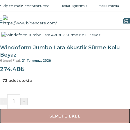
Skip to main content
TR
Kurumsal
Tedarikçilerimiz
Hakkımızda
Ana Sayfa
/
Kapı ve Pencere Kolları
/
Pencere Kolları
Windoform Jumbo Lara Akustik Sürme Kolu
Beyaz
Güncel Fiyat:
21 Temmuz, 2026
274.48
₺
73 adet stokta
-
+
SEPETE EKLE