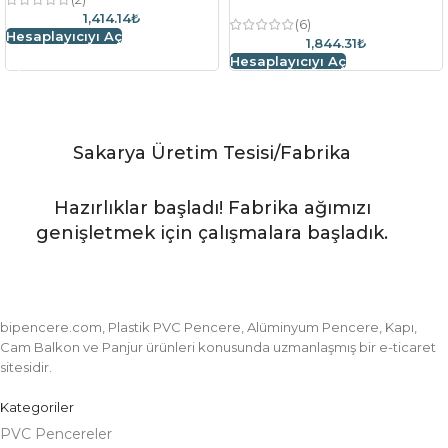
1,414.14₺
(6)
Hesaplayıcıyı Aç
1,844.31₺
Hesaplayıcıyı Aç
Sakarya Üretim Tesisi/Fabrika
Hazırlıklar başladı! Fabrika ağımızı
genişletmek için çalışmalara başladık.
bipencere.com, Plastik PVC Pencere, Alüminyum Pencere, Kapı,
Cam Balkon ve Panjur ürünleri konusunda uzmanlaşmış bir e-ticaret
sitesidir.
Kategoriler
PVC Pencereler