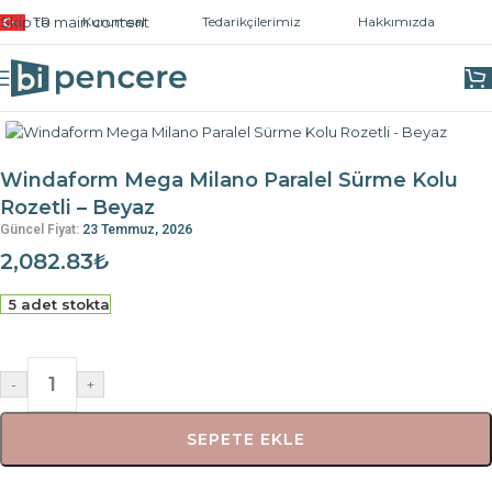
Skip to main content
TR
Kurumsal
Tedarikçilerimiz
Hakkımızda
Ana Sayfa
/
Kapı ve Pencere Kolları
/
Pencere Kolları
Windaform Mega Milano Paralel Sürme Kolu
Rozetli – Beyaz
Güncel Fiyat:
23 Temmuz, 2026
2,082.83
₺
5 adet stokta
-
+
SEPETE EKLE