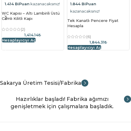
1.414 BiPuan
kazanacaksınız!
1.844 BiPuan
kazanacaksınız!
WC Kapısı – Altı Lambirili Üstü
Camlı Kilitli Kapı
Tek Kanatlı Pencere Fiyat
Hesapla
(2)
1,414.14₺
(6)
Hesaplayıcıyı Aç
1,844.31₺
Hesaplayıcıyı Aç
Sakarya Üretim Tesisi/Fabrika
Hazırlıklar başladı! Fabrika ağımızı
genişletmek için çalışmalara başladık.