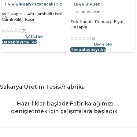
1.414 BiPuan
kazanacaksınız!
1.844 BiPuan
kazanacaksınız!
WC Kapısı – Altı Lambirili Üstü
Camlı Kilitli Kapı
Tek Kanatlı Pencere Fiyat
Hesapla
(2)
1,414.14₺
(6)
Hesaplayıcıyı Aç
1,844.31₺
Hesaplayıcıyı Aç
Sakarya Üretim Tesisi/Fabrika
Hazırlıklar başladı! Fabrika ağımızı
genişletmek için çalışmalara başladık.