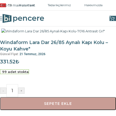
Skip to main content
TR
Kurumsal
Tedarikçilerimiz
Hakkımızda
Ana Sayfa
/
Kapı ve Pencere Kolları
/
Pencere Kolları
Windaform Lara Dar 26/85 Aynalı Kapı Kolu –
Koyu Kahve*
Güncel Fiyat:
21 Temmuz, 2026
331.52
₺
99 adet stokta
-
+
SEPETE EKLE