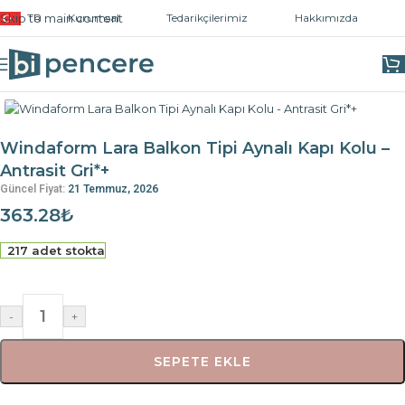
Skip to main content
TR
Kurumsal
Tedarikçilerimiz
Hakkımızda
Ana Sayfa
/
Kapı ve Pencere Kolları
/
Pencere Kolları
Windaform Lara Balkon Tipi Aynalı Kapı Kolu –
Antrasit Gri*+
Güncel Fiyat:
21 Temmuz, 2026
363.28
₺
217 adet stokta
-
+
SEPETE EKLE