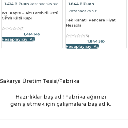
1.414 BiPuan
kazanacaksınız!
1.844 BiPuan
kazanacaksınız!
WC Kapısı – Altı Lambirili Üstü
Camlı Kilitli Kapı
Tek Kanatlı Pencere Fiyat
Hesapla
(2)
1,414.14₺
(6)
Hesaplayıcıyı Aç
1,844.31₺
Hesaplayıcıyı Aç
Sakarya Üretim Tesisi/Fabrika
Hazırlıklar başladı! Fabrika ağımızı
genişletmek için çalışmalara başladık.