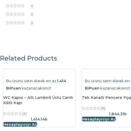
0
0
0
Related Products
Bu ürünü satın alarak en az
1.414
Bu ürünü satın alarak en
BiPuan
kazanacaksınız!
BiPuan
kazanacaksınız!
WC Kapısı – Altı Lambirili Üstü Camlı
Tek Kanatlı Pencere Fiy
Kilitli Kapı
(6)
(2)
1,844.31₺
1,414.14₺
Hesaplayıcıyı Aç
Hesaplayıcıyı Aç