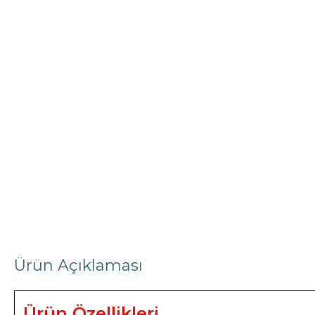
4 BÖLMELI PENCERELER
SÜRME PENCERELER
5 ürün
6 ürün
Ürün Açıklaması
Ürün Özellikleri