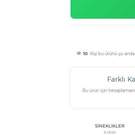
10
Kişi bu ürünü şu anda 
Farklı K
Bu ürün için hesaplamanı 
CAM BALKONLAR
SINEKLIKLER
4 ürün
4 ürün