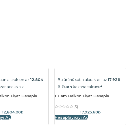
atın alarak en az
12.804
Bu ürünü satın alarak en az
17.926
zanacaksınız!
BiPuan
kazanacaksınız!
lkon Fiyat Hesapla
L Cam Balkon Fiyat Hesapla
)
(3)
12,804.00₺
17,925.60₺
ıyı Aç
Hesaplayıcıyı Aç