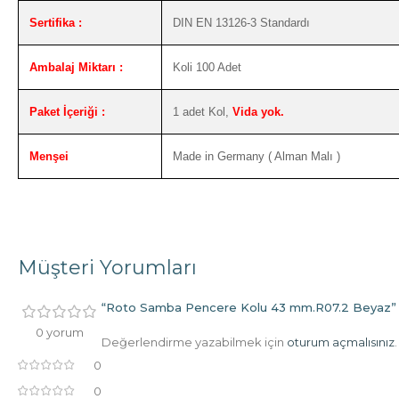
Sertifika :
DIN EN 13126-3 Standardı
Ambalaj Miktarı :
Koli 100 Adet
Paket İçeriği :
1 adet Kol,
Vida yok.
Menşei
Made in Germany ( Alman Malı )
Müşteri Yorumları
“Roto Samba Pencere Kolu 43 mm.R07.2 Beyaz” içi
0 yorum
Değerlendirme yazabilmek için
oturum açmalısınız
.
0
0