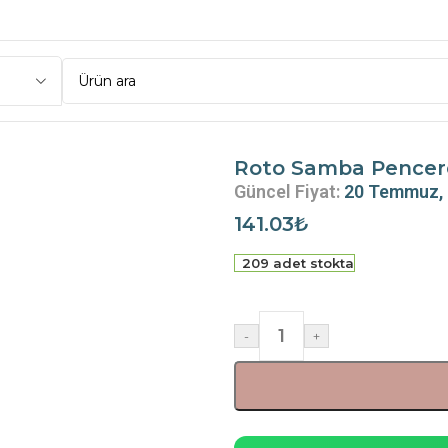
ncere Kolu 43 mm.R07.2 Beyaz
Roto Samba Pencer
Güncel Fiyat:
20 Temmuz,
141.03
₺
209 adet stokta
-
+