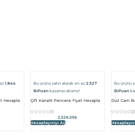
 az
1.844
Bu ürünü satın alarak en az
2.527
Bu ürünü s
BiPuan
kazanacaksınız!
BiPuan
ka
at Hesapla
Çift Kanatlı Pencere Fiyat Hesapla
Düz Cam Ba
(1)
(2
2,526.59₺
Hesaplayıcıyı Aç
Hesaplayıc