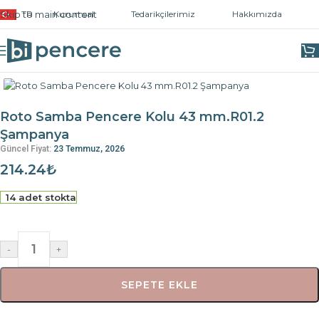
Skip to main content
TR
Kurumsal
Tedarikçilerimiz
Hakkımızda
Ana Sayfa
/
Kapı ve Pencere Kolları
/
Pencere Kolları
Roto Samba Pencere Kolu 43 mm.R01.2
Şampanya
Güncel Fiyat:
23 Temmuz, 2026
214.24
₺
14 adet stokta
-
+
SEPETE EKLE