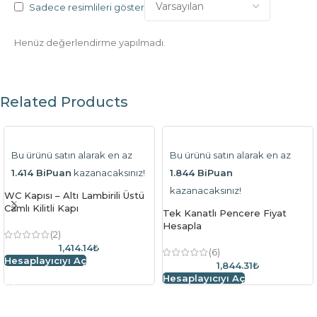
Sadece resimlileri göster
Henüz değerlendirme yapılmadı.
Related Products
Bu ürünü satın alarak en az
Bu ürünü satın alarak en az
1.414 BiPuan
kazanacaksınız!
1.844 BiPuan
kazanacaksınız!
WC Kapısı – Altı Lambirili Üstü
Camlı Kilitli Kapı
Tek Kanatlı Pencere Fiyat
Hesapla
(2)
1,414.14₺
(6)
Hesaplayıcıyı Aç
1,844.31₺
Hesaplayıcıyı Aç