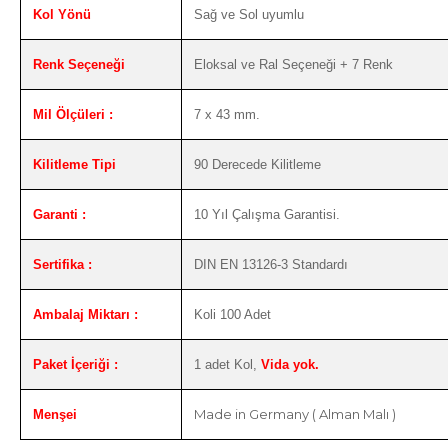
Kol Yönü
Sağ ve Sol uyumlu
Renk Seçeneği
Eloksal ve Ral Seçeneği + 7 Renk
Mil Ölçüleri :
7 x 43 mm.
Kilitleme Tipi
90 Derecede Kilitleme
Garanti :
10 Yıl Çalışma Garantisi.
Sertifika :
DIN EN 13126-3 Standardı
Ambalaj Miktarı :
Koli 100 Adet
Paket İçeriği :
1 adet Kol,
Vida yok.
Made in Germany ( Alman Malı )
Menşei