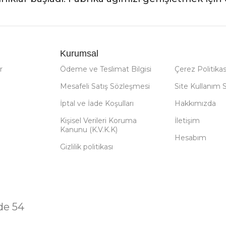
Kurumsal
r
Ödeme ve Teslimat Bilgisi
Çerez Politikas
Mesafeli Satış Sözleşmesi
Site Kullanım 
İptal ve İade Koşulları
Hakkımızda
Kişisel Verileri Koruma
İletişim
Kanunu (K.V.K.K)
Hesabım
Gizlilik politikası
de 54