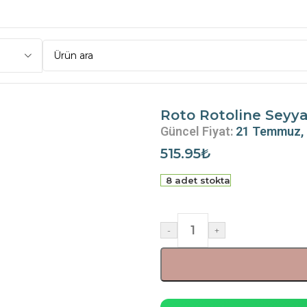
Seyyar Pencere Kolu Beyaz
Roto Rotoline Seyy
Güncel Fiyat:
21 Temmuz,
515.95
₺
8 adet stokta
-
+