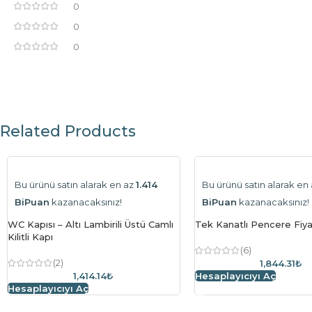
0
0
0
Related Products
Bu ürünü satın alarak en az
1.414
Bu ürünü satın alarak en
BiPuan
kazanacaksınız!
BiPuan
kazanacaksınız!
WC Kapısı – Altı Lambirili Üstü Camlı
Tek Kanatlı Pencere Fiy
Kilitli Kapı
(6)
(2)
1,844.31₺
1,414.14₺
Hesaplayıcıyı Aç
Hesaplayıcıyı Aç