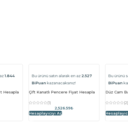
 az
1.844
Bu ürünü satın alarak en az
2.527
Bu ürünü s
BiPuan
kazanacaksınız!
BiPuan
ka
at Hesapla
Çift Kanatlı Pencere Fiyat Hesapla
Düz Cam Ba
(1)
(2
2,526.59₺
Hesaplayıcıyı Aç
Hesaplayıc