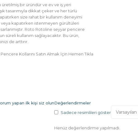
retilmiş bir üründür ve ev ve iş yeri
ık tasarımıyla dikkat çeker ve her türlü
patırken size rahat bir kullanım deneyimi
n veya kapatırken istenmeyen gürültüleri
tasarlanmıştır. Roto Rotoline seyyar pencere
un süreli kullanım sağlayacaktır. Bu ürün,
izi de arttırır.
e Pencere Kollarını Satın Almak İçin Hemen Tıkla
rum yapan ilk kişi siz olun
Değerlendirmeler
Sadece resimlileri göster
Henüz değerlendirme yapılmadı.