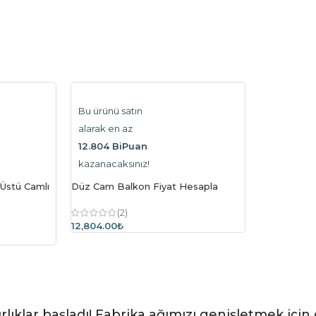
Bu ürünü satın
alarak en az
12.804 BiPuan
kazanacaksınız!
 Üstü Camlı
Düz Cam Balkon Fiyat Hesapla
(2)
12,804.00₺
rlıklar başladı! Fabrika ağımızı genişletmek için 