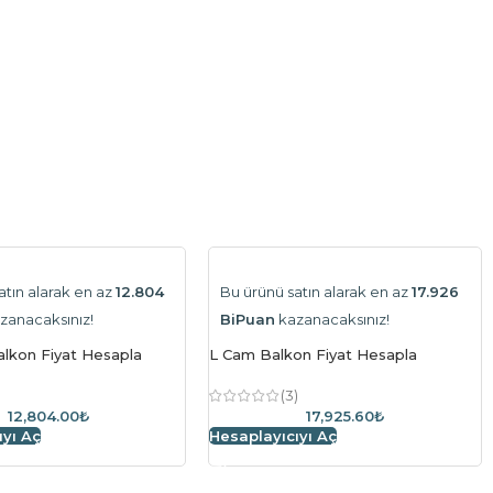
atın alarak en az
12.804
Bu ürünü satın alarak en az
17.926
zanacaksınız!
BiPuan
kazanacaksınız!
lkon Fiyat Hesapla
L Cam Balkon Fiyat Hesapla
)
(3)
12,804.00₺
17,925.60₺
ıyı Aç
Hesaplayıcıyı Aç