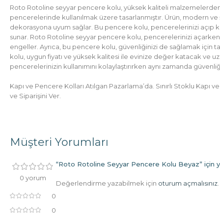
Roto Rotoline seyyar pencere kolu, yüksek kaliteli malzemelerden ü
pencerelerinde kullanılmak üzere tasarlanmıştır. Ürün, modern ve ş
dekorasyona uyum sağlar. Bu pencere kolu, pencerelerinizi açıp ka
sunar. Roto Rotoline seyyar pencere kolu, pencerelerinizi açarke
engeller. Ayrıca, bu pencere kolu, güvenliğinizi de sağlamak için 
kolu, uygun fiyatı ve yüksek kalitesi ile evinize değer katacak ve uz
pencerelerinizin kullanımını kolaylaştırırken aynı zamanda güvenliğin
Kapı ve Pencere Kolları Atılgan Pazarlama’da. Sınırlı Stoklu Kapı v
ve Siparişini Ver.
Müşteri Yorumları
“Roto Rotoline Seyyar Pencere Kolu Beyaz” için yo
0 yorum
Değerlendirme yazabilmek için
oturum açmalısınız
.
0
0