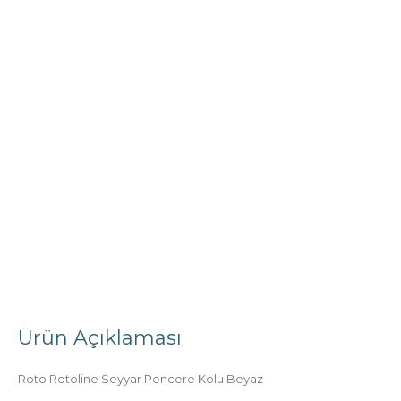
4 BÖLMELI PENCERELER
SÜRME PENCERELER
5 ürün
6 ürün
Ürün Açıklaması
Roto Rotoline Seyyar Pencere Kolu Beyaz