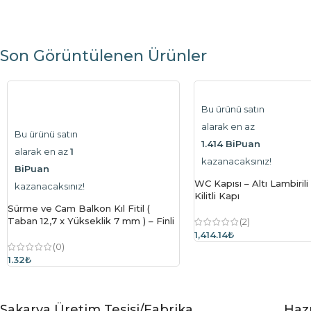
Son Görüntülenen Ürünler
Bu ürünü satın
alarak en az
Bu ürünü satın
1.414 BiPuan
alarak en az
1
kazanacaksınız!
BiPuan
WC Kapısı – Altı Lambirili
kazanacaksınız!
Kilitli Kapı
Sürme ve Cam Balkon Kıl Fitil (
Taban 12,7 x Yükseklik 7 mm ) – Finli
(2)
1,414.14₺
(0)
1.32
₺
Sakarya Üretim Tesisi/Fabrika
Hazı