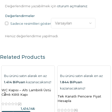
Değerlendirme yazabilmek için
oturum açmalısınız
.
Değerlendirmeler
Sadece resimlileri göster
Henüz değerlendirme yapılmadı.
Related Products
Bu ürünü satın alarak en az
Bu ürünü satın alarak en az
1.414 BiPuan
kazanacaksınız!
1.844 BiPuan
kazanacaksınız!
WC Kapısı – Altı Lambirili Üstü
Camlı Kilitli Kapı
Tek Kanatlı Pencere Fiyat
Hesapla
(2)
1,414.14₺
(6)