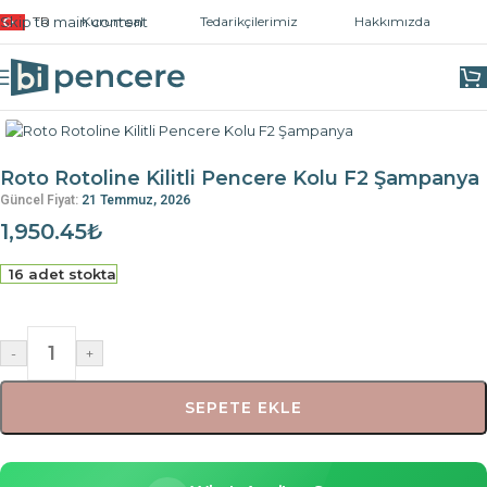
Skip to main content
TR
Kurumsal
Tedarikçilerimiz
Hakkımızda
Ana Sayfa
/
Kapı ve Pencere Kolları
/
Pencere Kolları
Roto Rotoline Kilitli Pencere Kolu F2 Şampanya
Güncel Fiyat:
21 Temmuz, 2026
1,950.45
₺
16 adet stokta
-
+
SEPETE EKLE