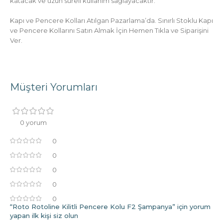
katacak ve uzun süreli kullanım sağlayacaktır.
Kapı ve Pencere Kolları Atılgan Pazarlama’da. Sınırlı Stoklu Kapı
ve Pencere Kollarını Satın Almak İçin Hemen Tıkla ve Siparişini
Ver.
Müşteri Yorumları
0 yorum
0
0
0
0
0
“Roto Rotoline Kilitli Pencere Kolu F2 Şampanya” için yorum
yapan ilk kişi siz olun