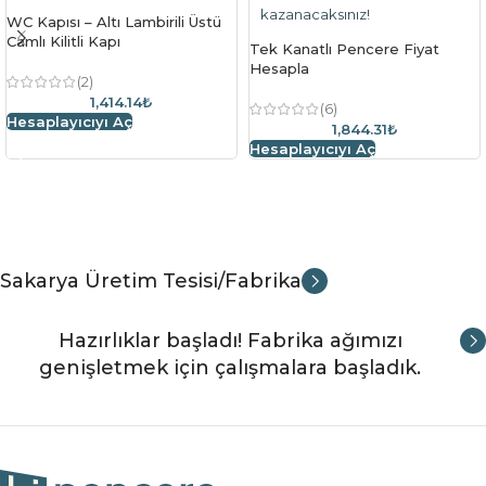
kazanacaksınız!
WC Kapısı – Altı Lambirili Üstü
Camlı Kilitli Kapı
Tek Kanatlı Pencere Fiyat
Hesapla
(2)
1,414.14₺
(6)
Hesaplayıcıyı Aç
1,844.31₺
Hesaplayıcıyı Aç
Sakarya Üretim Tesisi/Fabrika
Hazırlıklar başladı! Fabrika ağımızı
genişletmek için çalışmalara başladık.