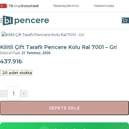
Skip to main content
TR
Kurumsal
Tedarikçilerimiz
Hakkımızda
Ana Sayfa
/
Kapı ve Pencere Kolları
/
Pencere Kolları
Kilitli Çift Taraflı Pencere Kolu Ral 7001 – Gri
Güncel Fiyat:
21 Temmuz, 2026
437.91
₺
20 adet stokta
-
+
SEPETE EKLE