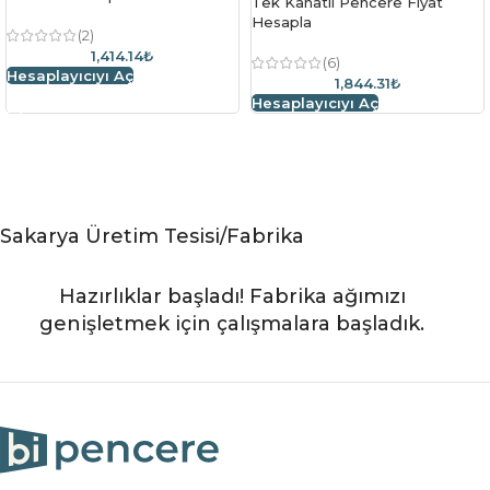
Tek Kanatlı Pencere Fiyat
Hesapla
(2)
1,414.14₺
(6)
Hesaplayıcıyı Aç
1,844.31₺
Hesaplayıcıyı Aç
Sakarya Üretim Tesisi/Fabrika
Hazırlıklar başladı! Fabrika ağımızı
genişletmek için çalışmalara başladık.