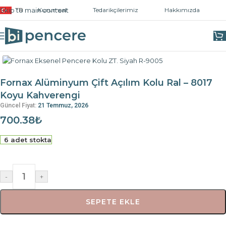
Skip to main content
TR
Kurumsal
Tedarikçilerimiz
Hakkımızda
Ana Sayfa
/
Kapı ve Pencere Kolları
/
Pencere Kolları
Fornax Alüminyum Çift Açılım Kolu Ral – 8017
Koyu Kahverengi
Güncel Fiyat:
21 Temmuz, 2026
700.38
₺
6 adet stokta
-
+
SEPETE EKLE