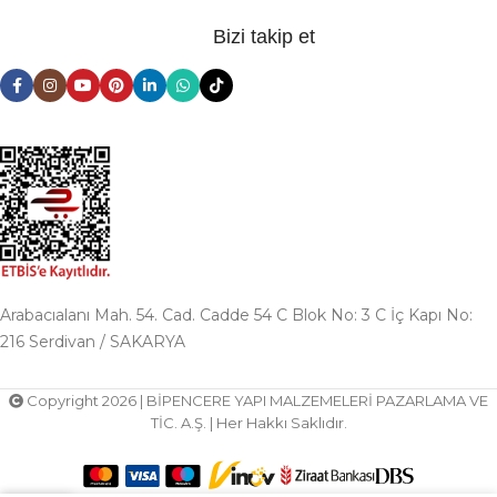
Bizi takip et
Arabacıalanı Mah. 54. Cad. Cadde 54 C Blok No: 3 C İç Kapı No:
216 Serdivan / SAKARYA
Copyright 2026 | BİPENCERE YAPI MALZEMELERİ PAZARLAMA VE
TİC. A.Ş. | Her Hakkı Saklıdır.