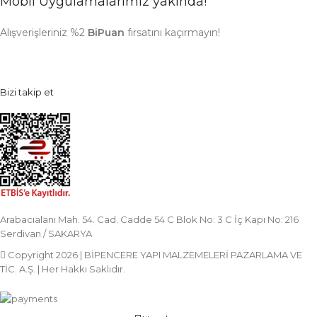
Mobil Uygulamalarımız yakında!
Alışverişleriniz %2
BiPuan
fırsatını kaçırmayın!
Bizi takip et
Arabacıalanı Mah. 54. Cad. Cadde 54 C Blok No: 3 C İç Kapı No: 216
Serdivan / SAKARYA
Copyright 2026 | BİPENCERE YAPI MALZEMELERİ PAZARLAMA VE
TİC. A.Ş. | Her Hakkı Saklıdır.