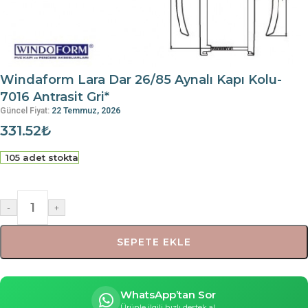
Windaform Lara Dar 26/85 Aynalı Kapı Kolu-
7016 Antrasit Gri*
Güncel Fiyat:
22 Temmuz, 2026
331.52
₺
105 adet stokta
-
+
SEPETE EKLE
WhatsApp’tan Sor
Ürünle ilgili hızlı destek al