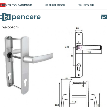
Skip to main content
TR
Kurumsal
Tedarikçilerimiz
Hakkımızda
Ana Sayfa
/
Kapı ve Pencere Kolları
/
Kapı Kolları
WİNDOFORM