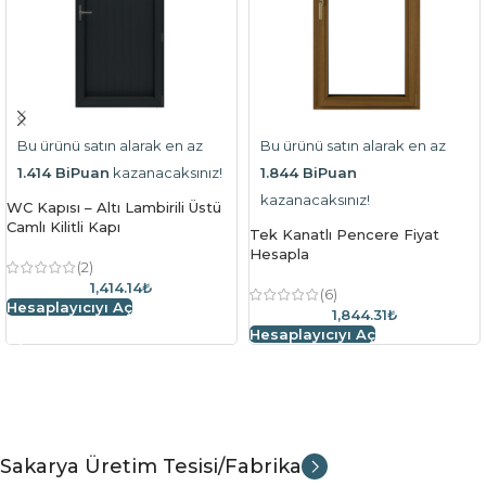
Bu ürünü satın alarak en az
Bu ürünü satın alarak en az
1.414 BiPuan
kazanacaksınız!
1.844 BiPuan
kazanacaksınız!
WC Kapısı – Altı Lambirili Üstü
Camlı Kilitli Kapı
Tek Kanatlı Pencere Fiyat
Hesapla
(2)
1,414.14₺
(6)
Hesaplayıcıyı Aç
1,844.31₺
Hesaplayıcıyı Aç
Sakarya Üretim Tesisi/Fabrika