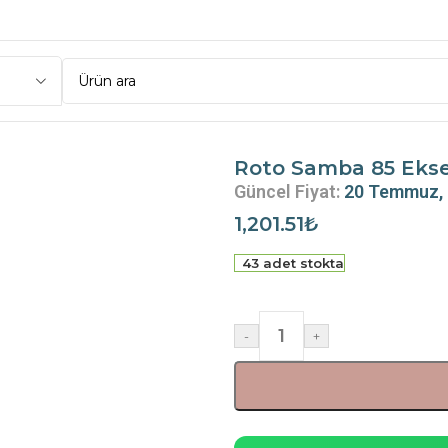
n Aynalı Kapı Kolu R07.2 Beyaz
Roto Samba 85 Ekse
Güncel Fiyat:
20 Temmuz,
1,201.51
₺
43 adet stokta
-
+