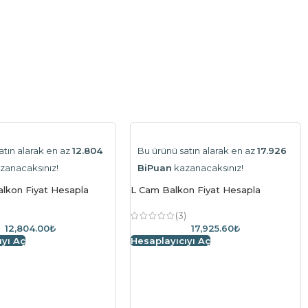
atın alarak en az
12.804
Bu ürünü satın alarak en az
17.926
zanacaksınız!
BiPuan
kazanacaksınız!
lkon Fiyat Hesapla
L Cam Balkon Fiyat Hesapla
)
(3)
12,804.00₺
17,925.60₺
ıyı Aç
Hesaplayıcıyı Aç