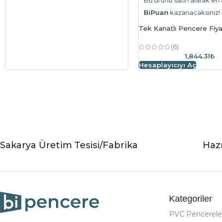
BiPuan
kazanacaksınız!
Tek Kanatlı Pencere Fiy
(6)
1,844.31₺
Hesaplayıcıyı Aç
Sakarya Üretim Tesisi/Fabrika
Hazı
Kategoriler
PVC Pencerele