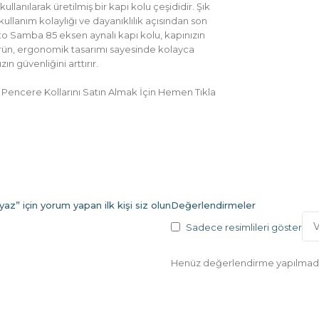
lanılarak üretilmiş bir kapı kolu çeşididir. Şık
ullanım kolaylığı ve dayanıklılık açısından son
to Samba 85 eksen aynalı kapı kolu, kapınızın
 Ürün, ergonomik tasarımı sayesinde kolayca
ın güvenliğini arttırır.
e Pencere Kollarını Satın Almak İçin Hemen Tıkla
” için yorum yapan ilk kişi siz olun
Değerlendirmeler
Sadece resimlileri göster
Henüz değerlendirme yapılmadı