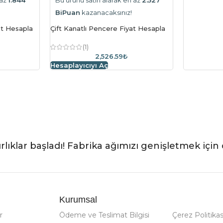
BiPuan
kazanacaksınız!
at Hesapla
Çift Kanatlı Pencere Fiyat Hesapla
(1)
2,526.59₺
Hesaplayıcıyı Aç
rlıklar başladı! Fabrika ağımızı genişletmek için 
Kurumsal
r
Ödeme ve Teslimat Bilgisi
Çerez Politikas