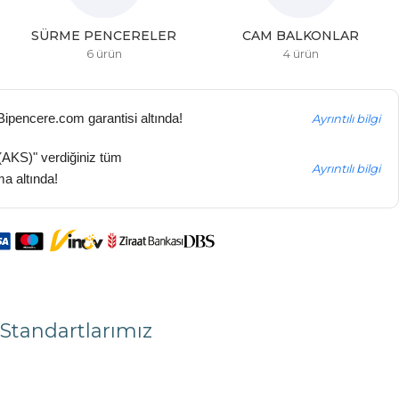
1 BÖLMELI PENCERELER
2 BÖLMELI PENCERELER
7 ürün
10 ürün
 Bipencere.com garantisi altında!
Ayrıntılı bilgi
(AKS)" verdiğiniz tüm
Ayrıntılı bilgi
ma altında!
Standartlarımız