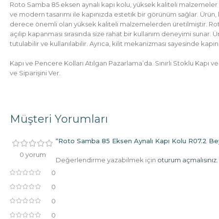
Roto Samba 85 eksen aynalı kapı kolu, yüksek kaliteli malzemeler kul
ve modern tasarımı ile kapınızda estetik bir görünüm sağlar. Ürün, k
derece önemli olan yüksek kaliteli malzemelerden üretilmiştir. Ro
açılıp kapanması sırasında size rahat bir kullanım deneyimi sunar.
tutulabilir ve kullanılabilir. Ayrıca, kilit mekanizması sayesinde kapınız
Kapı ve Pencere Kolları Atılgan Pazarlama’da. Sınırlı Stoklu Kapı v
ve Siparişini Ver.
Müşteri Yorumları
“Roto Samba 85 Eksen Aynalı Kapı Kolu R07.2 Beyaz
0 yorum
Değerlendirme yazabilmek için
oturum açmalısınız
.
0
0
0
0