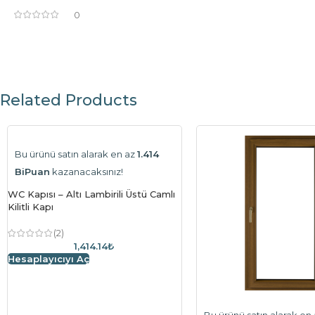
0
Related Products
Bu ürünü satın alarak en az
1.414
BiPuan
kazanacaksınız!
WC Kapısı – Altı Lambirili Üstü Camlı
Kilitli Kapı
(2)
1,414.14₺
Hesaplayıcıyı Aç
Bu ürünü satın alarak en