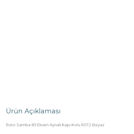
4 BÖLMELI PENCERELER
SÜRME PENCERELER
5 ürün
6 ürün
Ürün Açıklaması
Roto Samba 85 Eksen Aynalı Kapı Kolu R07.2 Beyaz