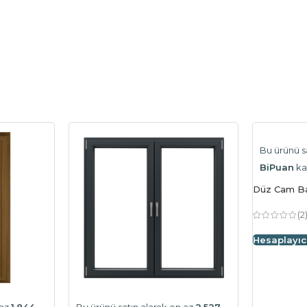
Bu ürünü s
BiPuan
ka
Düz Cam Ba
(2
Hesaplayıc
 az
1.844
Bu ürünü satın alarak en az
2.527