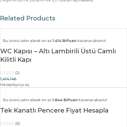
Değerlendirme yazabilmek için
oturum açmalısınız
.
Related Products
Bu ürünü satın alarak en az
1.414 BiPuan
kazanacaksınız!
WC Kapısı – Altı Lambirili Üstü Camlı
Kilitli Kapı
(2)
1,414.14₺
Hesaplayıcıyı aç
Bu ürünü satın alarak en az
1.844 BiPuan
kazanacaksınız!
Tek Kanatlı Pencere Fiyat Hesapla
(6)