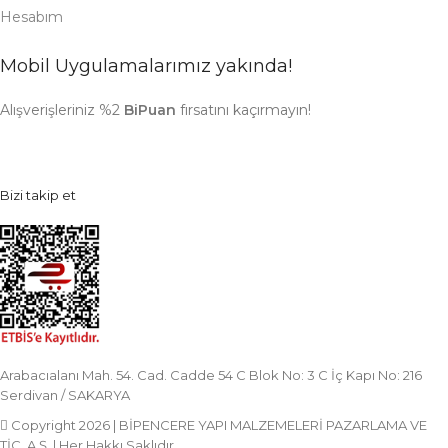
Hesabım
Mobil Uygulamalarımız yakında!
Alışverişleriniz %2
BiPuan
fırsatını kaçırmayın!
Bizi takip et
Arabacıalanı Mah. 54. Cad. Cadde 54 C Blok No: 3 C İç Kapı No: 216
Serdivan / SAKARYA
Copyright 2026 | BİPENCERE YAPI MALZEMELERİ PAZARLAMA VE
TİC. A.Ş. | Her Hakkı Saklıdır.