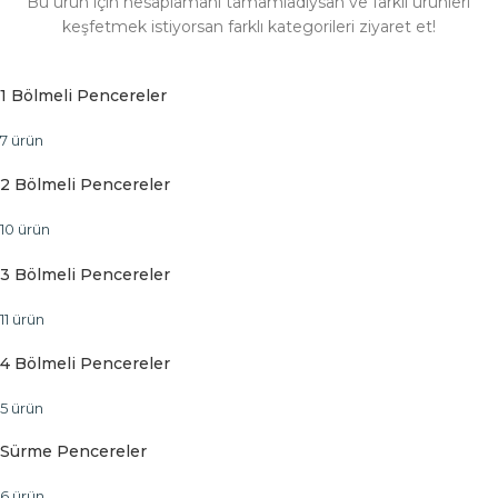
Bu ürün için hesaplamanı tamamladıysan ve farklı ürünleri
keşfetmek istiyorsan farklı kategorileri ziyaret et!
1 Bölmeli Pencereler
7 ürün
2 Bölmeli Pencereler
10 ürün
3 Bölmeli Pencereler
11 ürün
4 Bölmeli Pencereler
5 ürün
Sürme Pencereler
6 ürün