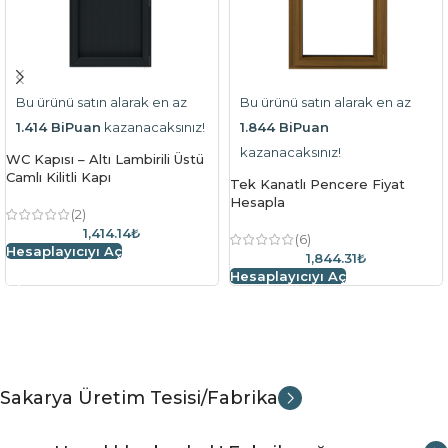
Bu ürünü satın alarak en az
Bu ürünü satın alarak en az
1.414 BiPuan
kazanacaksınız!
1.844 BiPuan
kazanacaksınız!
WC Kapısı – Altı Lambirili Üstü
Camlı Kilitli Kapı
Tek Kanatlı Pencere Fiyat
Hesapla
(2)
1,414.14₺
(6)
Hesaplayıcıyı Aç
1,844.31₺
Hesaplayıcıyı Aç
Sakarya Üretim Tesisi/Fabrika