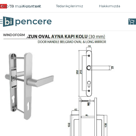
Skip to main content
TR
Kurumsal
Tedarikçilerimiz
Hakkımızda
Ana Sayfa
/
Kapı ve Pencere Kolları
/
Kapı Kolları
WİNDOFORM