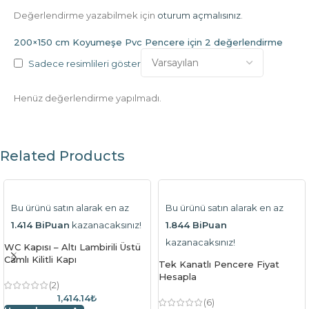
Değerlendirme yazabilmek için
oturum açmalısınız
.
200×150 cm Koyumeşe Pvc Pencere
için 2 değerlendirme
Sadece resimlileri göster
Henüz değerlendirme yapılmadı.
Related Products
Bu ürünü satın alarak en az
Bu ürünü satın alarak en az
1.414 BiPuan
kazanacaksınız!
1.844 BiPuan
kazanacaksınız!
WC Kapısı – Altı Lambirili Üstü
Camlı Kilitli Kapı
Tek Kanatlı Pencere Fiyat
Hesapla
(2)
1,414.14₺
(6)