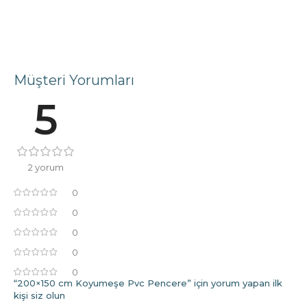
Müşteri Yorumları
5
2 yorum
0
0
0
0
0
“200×150 cm Koyumeşe Pvc Pencere” için yorum yapan ilk
kişi siz olun