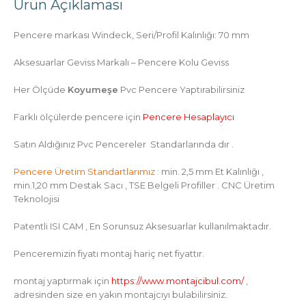
Ürün Açıklaması
Pencere markası Windeck, Seri/Profil Kalınlığı: 70 mm
Aksesuarlar Geviss Markalı – Pencere Kolu Geviss
Her Ölçüde
Koyumeşe
Pvc Pencere Yaptırabilirsiniz
Farklı ölçülerde pencere için
Pencere Hesaplayıcı
Satın Aldığınız Pvc Pencereler
Standarlarında dır .
Pencere Üretim Standartlarımız :
min. 2,5 mm Et Kalınlığı ,
min.1,20 mm Destak Sacı , TSE Belgeli Profiller . CNC Üretim
Teknolojisi
Patentli ISI CAM , En Sorunsuz Aksesuarlar kullanılmaktadır.
Penceremizin fiyatı montaj hariç net fiyattır.
montaj yaptırmak için
https://www.montajcibul.com/
,
adresinden size en yakın montajcıyı bulabilirsiniz.