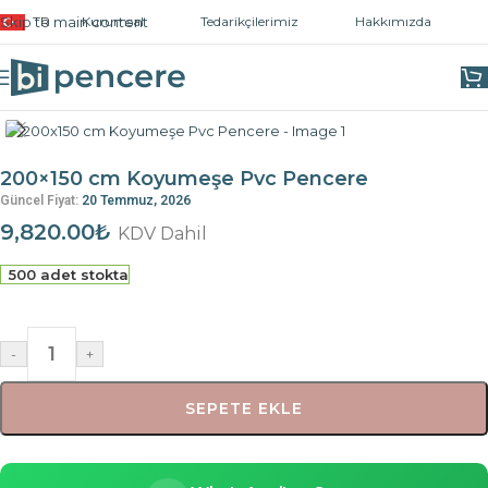
Skip to main content
TR
Kurumsal
Tedarikçilerimiz
Hakkımızda
Ana Sayfa
/
Hazır Pencereler
200×150 cm Koyumeşe Pvc Pencere
Güncel Fiyat:
20 Temmuz, 2026
9,820.00
₺
KDV Dahil
500 adet stokta
-
+
SEPETE EKLE