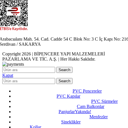
Arabacıalanı Mah. 54. Cad. Cadde 54 C Blok No: 3 C İç Kapı No: 21
Serdivan / SAKARYA
Copyright 2026 | BİPENCERE YAPI MALZEMELERİ
PAZARLAMA VE TİC. A.Ş. | Her Hakkı Saklıdır.
Search
Kapat
Search
PVC Pencereler
PVC Kapılar
PVC Sürmeler
Cam Balkonlar
Panjurlar
Yakında!
Menfezler
Sineklikler
Kollar