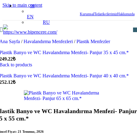
Skip to main content
TR
Kurumsal
Tedarikçilerimiz
Hakkımızda
EN
RU
Ana Sayfa
/
Havalandırma Menfezleri
/
Plastik Menfezler
Plastik Banyo ve WC Havalandırma Menfezi- Panjur 35 x 45 cm.*
249.22
₺
Back to products
Plastik Banyo ve WC Havalandırma Menfezi- Panjur 40 x 40 cm.*
252.12
₺
lastik Banyo ve WC Havalandırma Menfezi- Panjur
5 x 55 cm.*
ncel Fiyat:
21 Temmuz, 2026