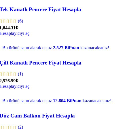
Tek Kanatlı Pencere Fiyat Hesapla
(6)
1,844.31₺
Hesaplayıcıyı aç
Bu ürünü satın alarak en az
2.527 BiPuan
kazanacaksınız!
Çift Kanatlı Pencere Fiyat Hesapla
(1)
2,526.59₺
Hesaplayıcıyı aç
Bu ürünü satın alarak en az
12.804 BiPuan
kazanacaksınız!
Düz Cam Balkon Fiyat Hesapla
(2)