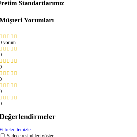
retim Standartlarımız
Müşteri Yorumları
0 yorum
0
0
0
0
0
Değerlendirmeler
Filtreleri temizle
Sadece resimlileri göster