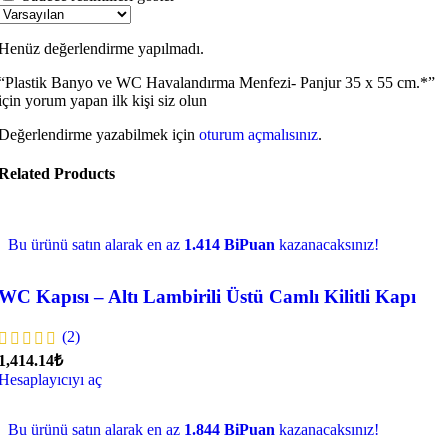
Henüz değerlendirme yapılmadı.
“Plastik Banyo ve WC Havalandırma Menfezi- Panjur 35 x 55 cm.*”
için yorum yapan ilk kişi siz olun
Değerlendirme yazabilmek için
oturum açmalısınız
.
Related Products
Bu ürünü satın alarak en az
1.414 BiPuan
kazanacaksınız!
WC Kapısı – Altı Lambirili Üstü Camlı Kilitli Kapı
(2)
1,414.14₺
Hesaplayıcıyı aç
Bu ürünü satın alarak en az
1.844 BiPuan
kazanacaksınız!