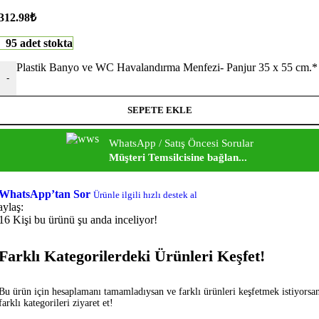
312.98
₺
95 adet stokta
Plastik Banyo ve WC Havalandırma Menfezi- Panjur 35 x 55 cm.*
-
SEPETE EKLE
WhatsApp / Satış Öncesi Sorular
Müşteri Temsilcisine bağlan...
WhatsApp’tan Sor
Ürünle ilgili hızlı destek al
aylaş:
16
Kişi bu ürünü şu anda inceliyor!
Farklı Kategorilerdeki Ürünleri Keşfet!
Bu ürün için hesaplamanı tamamladıysan ve farklı ürünleri keşfetmek istiyorsa
farklı kategorileri ziyaret et!