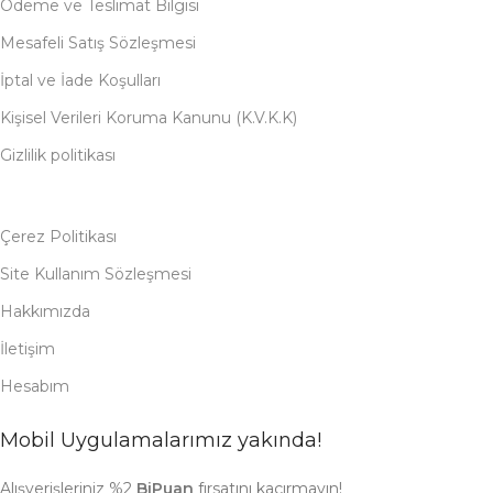
Ödeme ve Teslimat Bilgisi
Mesafeli Satış Sözleşmesi
İptal ve İade Koşulları
Kişisel Verileri Koruma Kanunu (K.V.K.K)
Gizlilik politikası
Çerez Politikası
Site Kullanım Sözleşmesi
Hakkımızda
İletişim
Hesabım
Mobil Uygulamalarımız yakında!
Alışverişleriniz %2
BiPuan
fırsatını kaçırmayın!