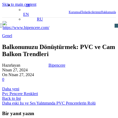
Skip to main content
TR
Kurumsal
Tedarikçilerimiz
Hakkımızda
EN
RU
Genel
Balkonunuzu Dönüştürmek: PVC ve Cam
Balkon Trendleri
Hazırlayan
Bipencere
Nisan 27, 2024
On Nisan 27, 2024
0
Daha yeni
Pvc Pencere Renkleri
Back to list
Daha eski
Isı ve Ses Yalıtımında PVC Pencerelerin Rolü
Bir yanıt yazın