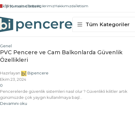
Skip to main content
TR
Kurumsal
Tedarikçilerimiz
Hakkımızda
İletisim
27
NIS
Tüm Kategoriler
Genel
PVC Pencere ve Cam Balkonlarda Güvenlik
Özellikleri
Hazırlayan
Bipencere
Ekim 23, 2024
0
Pencerelerde güvenlik sistemleri nasıl olur ? Güvenlikli kilitler artık
günümüzde çok yaygın kullanılmaya başl...
Devamını oku