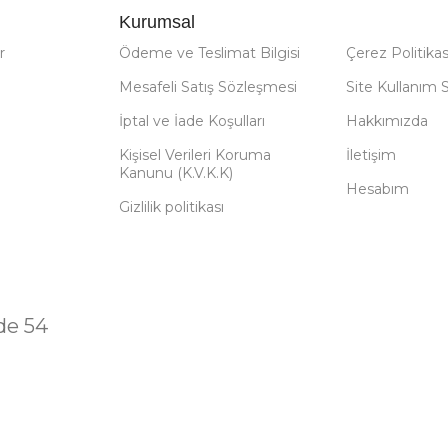
Kurumsal
r
Ödeme ve Teslimat Bilgisi
Çerez Politikas
Mesafeli Satış Sözleşmesi
Site Kullanım 
İptal ve İade Koşulları
Hakkımızda
Kişisel Verileri Koruma
İletişim
Kanunu (K.V.K.K)
Hesabım
Gizlilik politikası
de 54