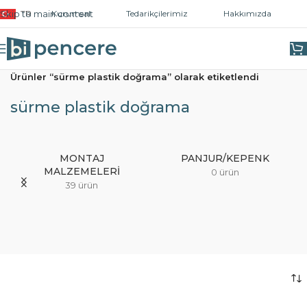
Skip to main content
TR
Kurumsal
Tedarikçilerimiz
Hakkımızda
Ana Sayfa
/
Ürünler “sürme plastik doğrama” olarak etiketlendi
sürme plastik doğrama
MONTAJ
PANJUR/KEPENK
MALZEMELERI
0 ürün
39 ürün