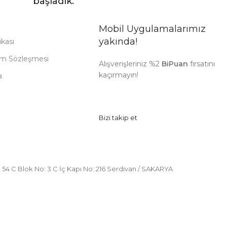
başladık.
Mobil Uygulamalarımız
yakında!
ikası
nım Sözleşmesi
Alışverişleriniz %2
BiPuan
fırsatını
kaçırmayın!
a
Bizi takip et
 54 C Blok No: 3 C İç Kapı No: 216 Serdivan / SAKARYA