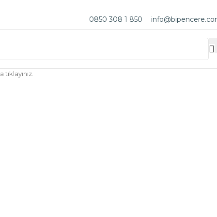
0850 308 1 850
info@bipencere.c
tıklayınız.