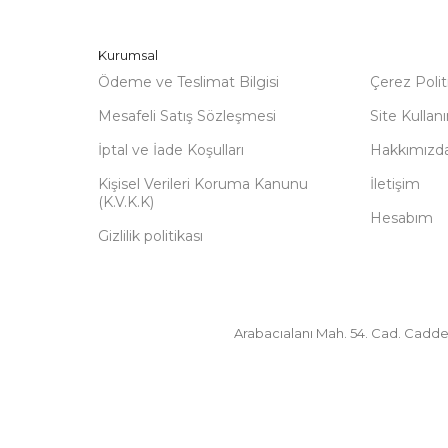
Kurumsal
Ödeme ve Teslimat Bilgisi
Çerez Polit
Mesafeli Satış Sözleşmesi
Site Kulla
İptal ve İade Koşulları
Hakkımızd
Kişisel Verileri Koruma Kanunu
İletişim
(K.V.K.K)
Hesabım
Gizlilik politikası
Arabacıalanı Mah. 54. Cad. Cadde