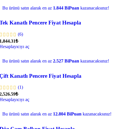
Bu ürünü satın alarak en az
1.844 BiPuan
kazanacaksınız!
Tek Kanatlı Pencere Fiyat Hesapla
(6)
1,844.31₺
Hesaplayıcıyı aç
Bu ürünü satın alarak en az
2.527 BiPuan
kazanacaksınız!
Çift Kanatlı Pencere Fiyat Hesapla
(1)
2,526.59₺
Hesaplayıcıyı aç
Bu ürünü satın alarak en az
12.804 BiPuan
kazanacaksınız!
Düz Cam Balkon Fiyat Hesapla