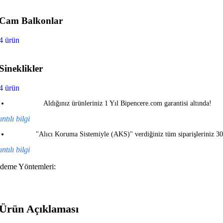
Cam Balkonlar
4 ürün
Sineklikler
4 ürün
Aldığınız ürünleriniz 1 Yıl Bipencere.com garantisi altında!
ntılı bilgi
"Alıcı Koruma Sistemiyle (AKS)" verdiğiniz tüm siparişleriniz 3
ntılı bilgi
deme Yöntemleri:
Ürün Açıklaması