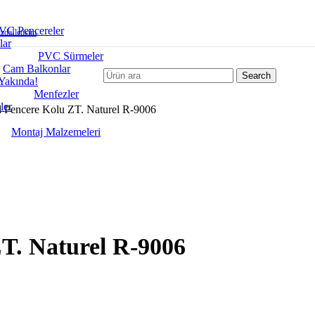
VC Pencereler
zda
İletisim
lar
PVC Sürmeler
Cam Balkonlar
Search
Yakında!
Menfezler
ler
l Pencere Kolu ZT. Naturel R-9006
Montaj Malzemeleri
T. Naturel R-9006