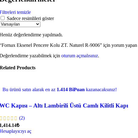
Filtreleri temizle
Sadece resimlileri göster
Henüz değerlendirme yapılmadı.
“Fornax Eksenel Pencere Kolu ZT. Naturel R-9006” için yorum yapan il
Değerlendirme yazabilmek için
oturum açmalısınız
.
Related Products
Bu ürünü satın alarak en az
1.414 BiPuan
kazanacaksınız!
WC Kapısı – Altı Lambirili Üstü Camlı Kilitli Kapı
(2)
1,414.14₺
Hesaplayıcıyı aç