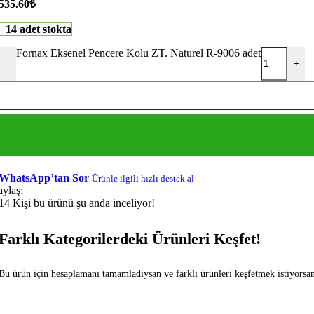
535.60
₺
14 adet stokta
Fornax Eksenel Pencere Kolu ZT. Naturel R-9006 adet
-
+
WhatsApp’tan Sor
Ürünle ilgili hızlı destek al
aylaş:
14
Kişi bu ürünü şu anda inceliyor!
Farklı Kategorilerdeki Ürünleri Keşfet!
Bu ürün için hesaplamanı tamamladıysan ve farklı ürünleri keşfetmek istiyorsan f