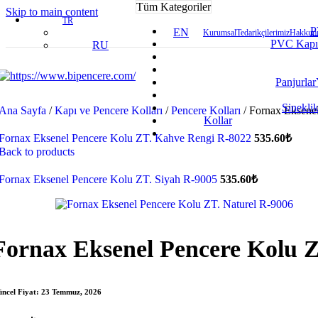
Tüm Kategoriler
Skip to main content
TR
P
EN
Kurumsal
Tedarikçilerimiz
Hakkımı
PVC Kapı
RU
Panjurlar
Sineklik
Ana Sayfa
/
Kapı ve Pencere Kolları
/
Pencere Kolları
/
Fornax Eksene
Kollar
Fornax Eksenel Pencere Kolu ZT. Kahve Rengi R-8022
535.60
₺
Back to products
Fornax Eksenel Pencere Kolu ZT. Siyah R-9005
535.60
₺
Fornax Eksenel Pencere Kolu Z
ncel Fiyat:
23 Temmuz, 2026